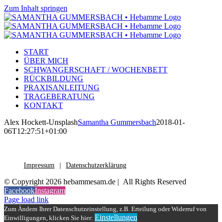
Zum Inhalt springen
START
ÜBER MICH
SCHWANGERSCHAFT / WOCHENBETT
RÜCKBILDUNG
PRAXISANLEITUNG
TRAGEBERATUNG
KONTAKT
Alex Hockett-Unsplash
Samantha Gummersbach
2018-01-
06T12:27:51+01:00
Impressum
Datenschutzerklärung
© Copyright 2026 hebammesam.de | All Rights Reserved
Facebook
Instagram
Page load link
Zum Ändern Ihrer Datenschutzeinstellung, z.B. Erteilung oder Widerruf von
Einstellungen
Einwilligungen, klicken Sie hier: