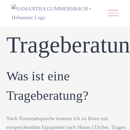
Zum
Inhalt
springen
Trageberatu
Was ist eine
Trageberatung?
Nach Terminabsprache komme ich zu Ihnen mit
entsprechendem Equipment nach Hause (Tücher, Tragen